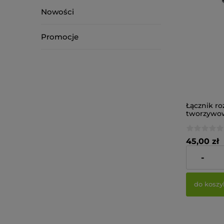
Nowości
Promocje
Łącznik r
tworzywo
zamocowań
murze EJ
8Vx180-V (
45,00 zł
-
Cena netto:
do koszy