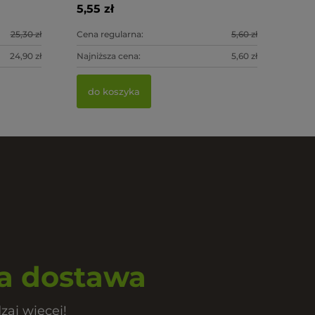
0 ocen
5,55 zł
5,30 zł
5,20 zł
25,30 zł
Cena regularna:
5,60 zł
24,90 zł
Najniższa cena:
5,60 zł
do koszyka
do koszyka
do kosz
 dostawa
zaj więcej!