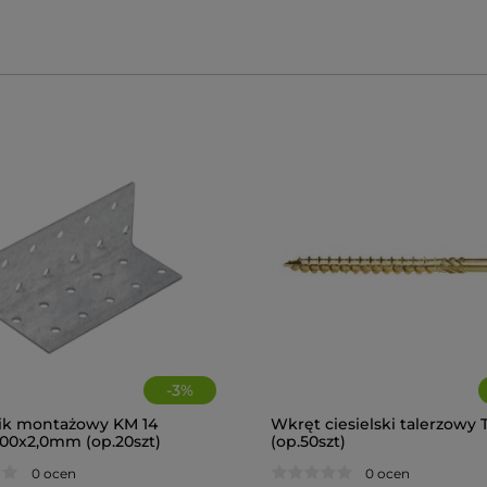
-
3
%
ik montażowy KM 14
Wkręt ciesielski talerzowy 
00x2,0mm (op.20szt)
(op.50szt)
0 ocen
0 ocen