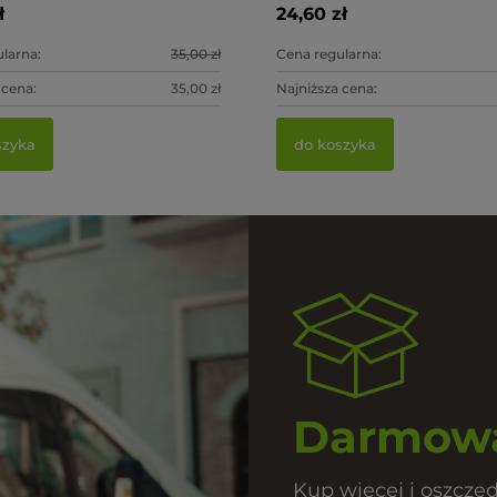
ł
24,60 zł
larna:
35,00 zł
Cena regularna:
 cena:
35,00 zł
Najniższa cena:
szyka
do koszyka
Darmowa
Kup więcej i oszczęd