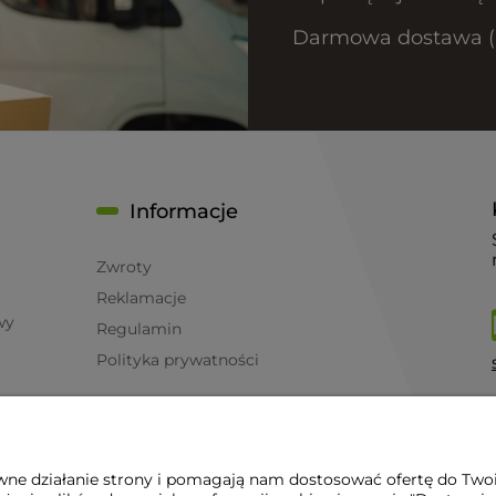
Darmowa dostawa (Pa
Informacje
Zwroty
Reklamacje
wy
Regulamin
Polityka prywatności
awne działanie strony i pomagają nam dostosować ofertę do Two