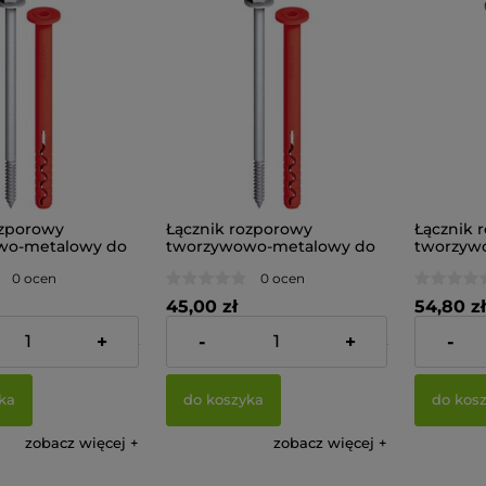
ozporowy
Łącznik rozporowy
Łącznik 
wo-metalowy do
tworzywowo-metalowy do
tworzyw
 w betonie i
zamocowań w betonie i
zamocowa
0 ocen
0 ocen
OT SDF KB
murze EJOT SDF KB
murze E
op.10 sztuk)
8Vx200-V (op.10 sztuk)
10Hx100V 
45,00 zł
54,80 zł
+
-
+
-
36,59 zł
Cena netto:
36,59 zł
Cena netto
ka
do koszyka
do kos
zobacz więcej
zobacz więcej