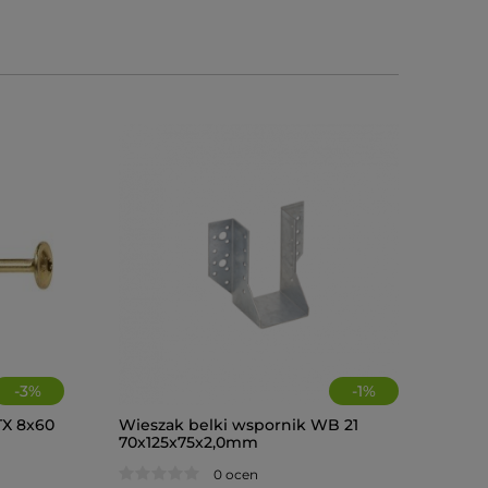
-
3
%
-
1
%
TX 8x60
Wieszak belki wspornik WB 21
70x125x75x2,0mm
Wieszak belki wspornik WB 10
Wieszak b
51x105x75x2,0mm
60x100x7
0 ocen