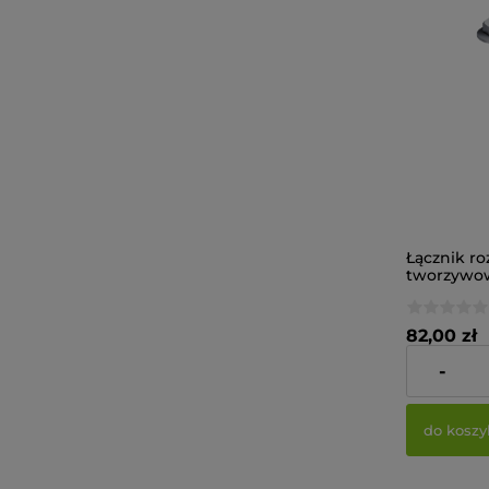
Łącznik r
tworzywo
zamocowań
murze EJO
10Hx80V (o
82,00 zł
-
Cena netto:
do koszy