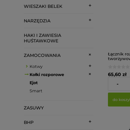
WIESZAKI BELEK
NARZĘDZIA
HAKI I ZAWIESIA
HUŚTAWKOWE
Łącznik r
ZAMOCOWANIA
tworzywo
zamocowań
Kotwy
murze EJO
x80-V (op.
65,60 zł
Kołki rozporowe
Ejot
-
Cena netto:
Smart
do koszy
ZASUWY
BHP