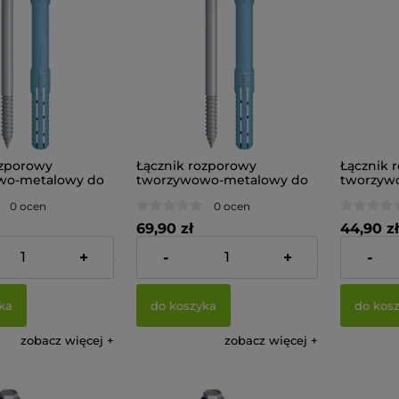
ozporowy
Łącznik rozporowy
Łącznik 
wo-metalowy do
tworzywowo-metalowy do
tworzyw
 w betonie i
zamocowań w betonie i
zamocowa
0 ocen
0 ocen
T SDF KB 10V
murze EJOT SDF KB
murze E
20 sztuk)
10Vx100-V (op.20 sztuk)
10Vx120-V
69,90 zł
44,90 zł
+
-
+
-
53,33 zł
Cena netto:
56,83 zł
Cena netto
ka
do koszyka
do kos
zobacz więcej
zobacz więcej