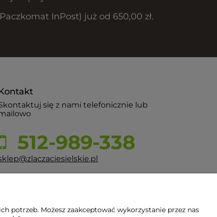
czkomat InPost) już od 650,00 zł.
Kontakt
Skontaktuj się z nami telefonicznie lub
mailowo
512-989-338
sklep@zlaczaciesielskie.pl
ul. Górecka 60, 43-430 Pogórze
ich potrzeb. Możesz zaakceptować wykorzystanie przez nas