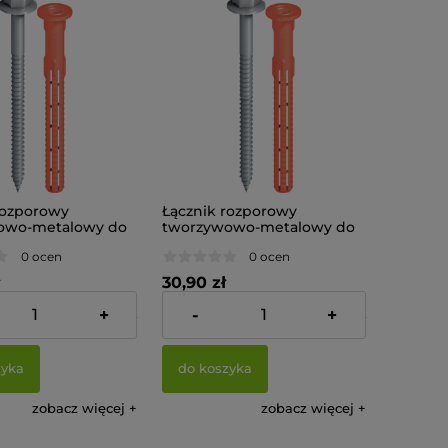
rozporowy
Łącznik rozporowy
owo-metalowy do
tworzywowo-metalowy do
ń w betonie i
zamocowań w betonie i
0 ocen
0 ocen
JOT SDF-KB-
murze EJOT SDF-KB-
(op.20 sztuk)
10Hx120V (op.10 sztuk)
30,90 zł
+
-
+
:
44,55 zł
Cena netto:
25,12 zł
zyka
do koszyka
zobacz więcej
zobacz więcej