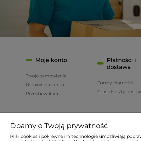
Moje konto
Płatności i
dostawa
Twoje zamówienia
Formy płatności
Ustawienia konta
Czas i koszty dosta
Przechowalnia
O nas
Dbamy o Twoją prywatność
Kontakt
Pliki cookies i pokrewne im technologie umożliwiają popr