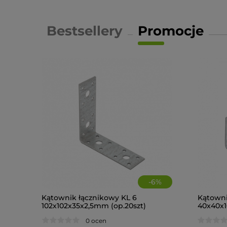
Bestsellery
Promocje
-
6
%
Kątownik łącznikowy KL 6
Kątown
102x102x35x2,5mm (op.20szt)
40x40x1
0 ocen