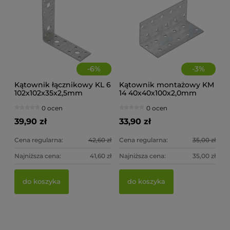
-
6
%
-
3
%
Kątownik łącznikowy KL 6
Kątownik montażowy KM
102x102x35x2,5mm
14 40x40x100x2,0mm
(op.20szt)
(op.20szt)
0 ocen
0 ocen
39,90 zł
33,90 zł
Cena regularna:
42,60 zł
Cena regularna:
35,00 zł
Najniższa cena:
41,60 zł
Najniższa cena:
35,00 zł
Wieszak belki wspornik WB 10 51x105x75x2,0mm
Wi
do koszyka
do koszyka
0 ocen
5,30 zł
5,