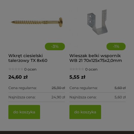
do koszyka
-
3
%
-
1
%
Wkręt ciesielski
Wieszak belki wspornik
talerzowy TX 8x60
WB 21 70x125x75x2,0mm
(op.50szt)
0 ocen
0 ocen
24,60 zł
5,55 zł
Cena regularna:
25,30 zł
Cena regularna:
5,60 zł
Najniższa cena:
24,90 zł
Najniższa cena:
5,60 zł
do koszyka
do koszyka