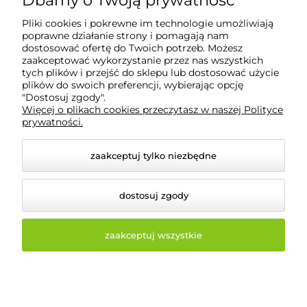
Dbamy o Twoją prywatność
ul. Górecka 60, 43-430 Pogórze
Pliki cookies i pokrewne im technologie umożliwiają
poprawne działanie strony i pomagają nam
dostosować ofertę do Twoich potrzeb. Możesz
Moje konto
zaakceptować wykorzystanie przez nas wszystkich
tych plików i przejść do sklepu lub dostosować użycie
plików do swoich preferencji, wybierając opcję
Płatności i dostawa
"Dostosuj zgody".
Więcej o plikach cookies przeczytasz w naszej Polityce
prywatności.
Informacje
zaakceptuj tylko niezbędne
O nas
dostosuj zgody
zaakceptuj wszystkie
© 2026 zlaczaciesielskie.pl. Wszelkie prawa zastrzeżone.
Styl graficzny i aplikacje ShopGadget.pl
Sklep
internetowy Shoper.pl
Opcje
przeglądania