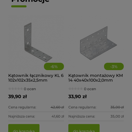
-
6
%
-
3
%
Kątownik łącznikowy KL 6
Kątownik montażowy KM
102x102x35x2,5mm
14 40x40x100x2,0mm
(op.20szt)
(op.20szt)
0 ocen
0 ocen
39,90 zł
33,90 zł
Cena regularna:
42,60 zł
Cena regularna:
35,00 zł
Najniższa cena:
41,60 zł
Najniższa cena:
35,00 zł
Wieszak belki wspornik WB 10 51x105x75x2,0mm
Wi
do koszyka
do koszyka