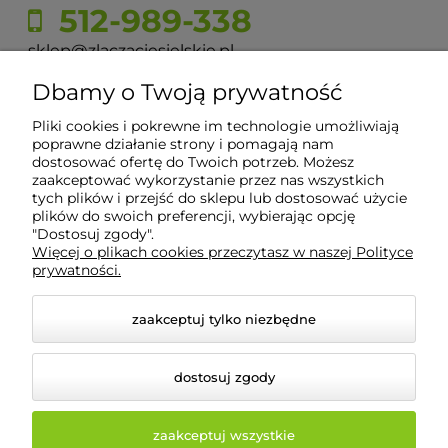
512-989-338
sklep@zlaczaciesielskie.pl
Dbamy o Twoją prywatność
ul. Górecka 60, 43-430 Pogórze
Pliki cookies i pokrewne im technologie umożliwiają
poprawne działanie strony i pomagają nam
dostosować ofertę do Twoich potrzeb. Możesz
Moje konto
zaakceptować wykorzystanie przez nas wszystkich
tych plików i przejść do sklepu lub dostosować użycie
plików do swoich preferencji, wybierając opcję
Płatności i dostawa
"Dostosuj zgody".
Więcej o plikach cookies przeczytasz w naszej Polityce
prywatności.
Informacje
zaakceptuj tylko niezbędne
O nas
dostosuj zgody
zaakceptuj wszystkie