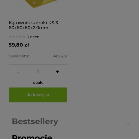
Kątownik szeroki KS 3
60x60x60x2,0mm
(op.20szt)
0 ocen
59,80 zł
Cena netto:
48,62 zł
-
+
opak.
do koszyka
Bestsellery
Promocje