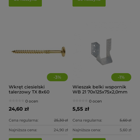
0 ocen
5,30 zł
5,
do koszyka
-
3
%
-
1
%
Wkręt ciesielski
Wieszak belki wspornik
talerzowy TX 8x60
WB 21 70x125x75x2,0mm
(op.50szt)
0 ocen
0 ocen
24,60 zł
5,55 zł
Cena regularna:
25,30 zł
Cena regularna:
5,60 zł
Najniższa cena:
24,90 zł
Najniższa cena:
5,60 zł