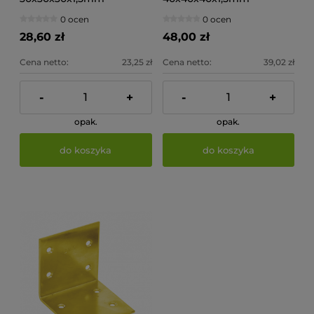
(op.50szt)
(op.50szt)
0 ocen
0 ocen
28,60 zł
48,00 zł
Cena netto:
23,25 zł
Cena netto:
39,02 zł
-
+
-
+
opak.
opak.
do koszyka
do koszyka