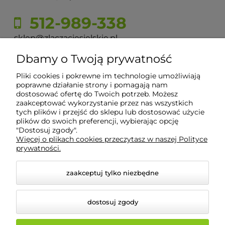
512-989-338
sklep@zlaczaciesielskie.pl
Dbamy o Twoją prywatność
ul. Górecka 60, 43-430 Pogórze
Pliki cookies i pokrewne im technologie umożliwiają
poprawne działanie strony i pomagają nam
dostosować ofertę do Twoich potrzeb. Możesz
Moje konto
zaakceptować wykorzystanie przez nas wszystkich
tych plików i przejść do sklepu lub dostosować użycie
plików do swoich preferencji, wybierając opcję
Płatności i dostawa
"Dostosuj zgody".
Więcej o plikach cookies przeczytasz w naszej Polityce
prywatności.
Informacje
zaakceptuj tylko niezbędne
O nas
dostosuj zgody