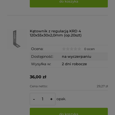
do koszyka
Kątownik z regulacją KRD 4
120x55x30x2,0mm (op.20szt)
Ocena:
0 ocen
Dostępność:
na wyczerpaniu
Wysyłka w:
2 dni robocze
36,00 zł
Cena netto:
29,27 zł
opak.
-
+
do koszyka