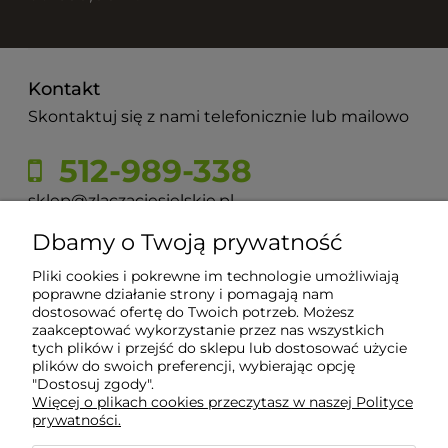
Kontakt
Skontaktuj się z nami telefonicznie lub mailowo
512-989-338
sklep@zlaczaciesielskie.pl
Dbamy o Twoją prywatność
ul. Górecka 60, 43-430 Pogórze
Pliki cookies i pokrewne im technologie umożliwiają
poprawne działanie strony i pomagają nam
dostosować ofertę do Twoich potrzeb. Możesz
Moje konto
zaakceptować wykorzystanie przez nas wszystkich
tych plików i przejść do sklepu lub dostosować użycie
plików do swoich preferencji, wybierając opcję
Płatności i dostawa
"Dostosuj zgody".
Więcej o plikach cookies przeczytasz w naszej Polityce
prywatności.
Informacje