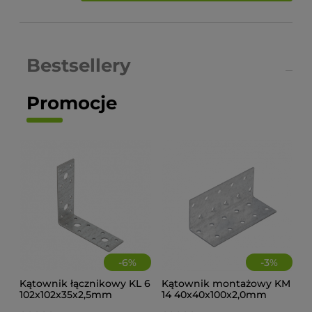
Bestsellery
Promocje
-
6
%
-
3
%
Kątownik łącznikowy KL 6
Kątownik montażowy KM
102x102x35x2,5mm
14 40x40x100x2,0mm
(op.20szt)
(op.20szt)