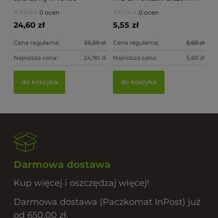
(op.50szt)
0 ocen
0 ocen
24,60 zł
5,55 zł
Cena regularna:
25,30 zł
Cena regularna:
5,60 zł
Najniższa cena:
24,90 zł
Najniższa cena:
5,60 zł
do koszyka
do koszyka
Darmowa dostawa
Kup więcej i oszczędzaj więcej!
Darmowa dostawa (Paczkomat InPost) już
od 650,00 zł.