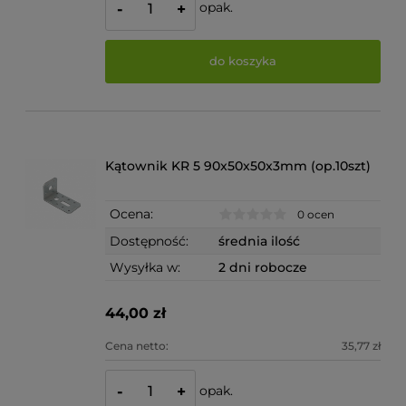
opak.
-
+
do koszyka
Kątownik KR 5 90x50x50x3mm (op.10szt)
Ocena:
0 ocen
Dostępność:
średnia ilość
Wysyłka w:
2 dni robocze
44,00 zł
Cena netto:
35,77 zł
opak.
-
+