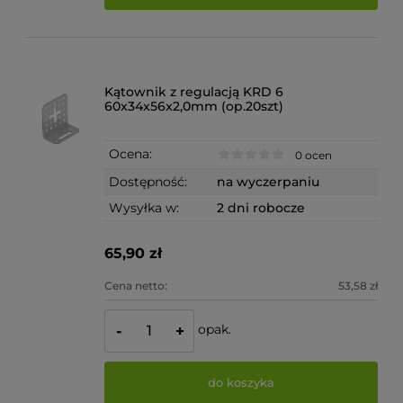
Kątownik z regulacją KRD 6
60x34x56x2,0mm (op.20szt)
Ocena:
0 ocen
Dostępność:
na wyczerpaniu
Wysyłka w:
2 dni robocze
65,90 zł
Cena netto:
53,58 zł
opak.
-
+
do koszyka