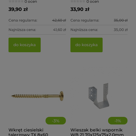
0 ocen
0 ocen
39,90 zł
33,90 zł
Cena regularna:
42,60 zł
Cena regularna:
35,00 zł
Najniższa cena:
41,60 zł
Najniższa cena:
35,00 zł
Wieszak belki wspornik WB 10 51x105x75x2,0mm
Wi
do koszyka
do koszyka
0 ocen
5,30 zł
5,
do koszyka
-
3
%
-
1
%
Wkręt ciesielski
Wieszak belki wspornik
talerzowy TX 8x60
WB 21 70x125x75x2,0mm