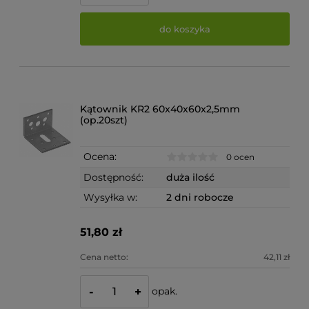
do koszyka
Kątownik KR2 60x40x60x2,5mm
(op.20szt)
Ocena:
0 ocen
Dostępność:
duża ilość
Wysyłka w:
2 dni robocze
51,80 zł
Cena netto:
42,11 zł
opak.
-
+