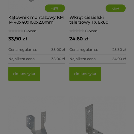
-
3
%
-
3
%
Kątownik montażowy KM
Wkręt ciesielski
14 40x40x100x2,0mm
talerzowy TX 8x60
(op.20szt)
(op.50szt)
0 ocen
0 ocen
33,90 zł
24,60 zł
Cena regularna:
35,00 zł
Cena regularna:
25,30 zł
Najniższa cena:
35,00 zł
Najniższa cena:
24,90 zł
Wieszak belki wspornik WB 10 51x105x75x2,0mm
Wi
do koszyka
do koszyka
0 ocen
5,30 zł
5,
do koszyka