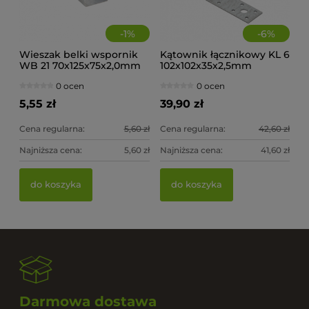
-
1
%
-
6
%
Wieszak belki wspornik
Kątownik łącznikowy KL 6
WB 21 70x125x75x2,0mm
102x102x35x2,5mm
(op.20szt)
0 ocen
0 ocen
5,55 zł
39,90 zł
Cena regularna:
5,60 zł
Cena regularna:
42,60 zł
Najniższa cena:
5,60 zł
Najniższa cena:
41,60 zł
do koszyka
do koszyka
Darmowa dostawa