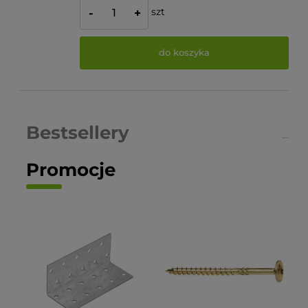
szt
-
+
do koszyka
Bestsellery
Promocje