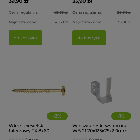
39,90 zł
33,90 zł
Cena regularna:
42,60 zł
Cena regularna:
35,00 zł
Najniższa cena:
41,60 zł
Najniższa cena:
35,00 zł
Wieszak belki wspornik WB 10 51x105x75x2,0mm
Wi
do koszyka
do koszyka
0 ocen
5,30 zł
5,
do koszyka
-
3
%
-
1
%
Wkręt ciesielski
Wieszak belki wspornik
talerzowy TX 8x60
WB 21 70x125x75x2,0mm
(op.50szt)
0 ocen
0 ocen