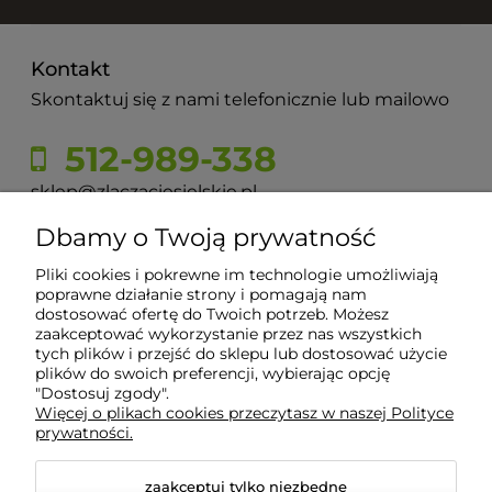
Kontakt
Skontaktuj się z nami telefonicznie lub mailowo
512-989-338
sklep@zlaczaciesielskie.pl
Dbamy o Twoją prywatność
ul. Górecka 60, 43-430 Pogórze
Pliki cookies i pokrewne im technologie umożliwiają
poprawne działanie strony i pomagają nam
dostosować ofertę do Twoich potrzeb. Możesz
Moje konto
zaakceptować wykorzystanie przez nas wszystkich
tych plików i przejść do sklepu lub dostosować użycie
plików do swoich preferencji, wybierając opcję
Płatności i dostawa
"Dostosuj zgody".
Więcej o plikach cookies przeczytasz w naszej Polityce
prywatności.
Informacje
zaakceptuj tylko niezbędne