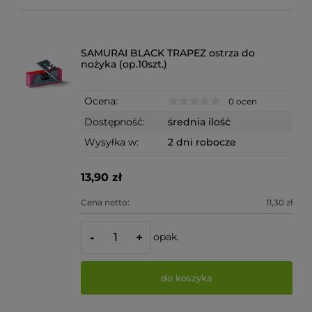
SAMURAI BLACK TRAPEZ ostrza do
nożyka (op.10szt.)
Ocena:
0 ocen
Dostępność:
średnia ilość
Wysyłka w:
2 dni robocze
13,90 zł
Cena netto:
11,30 zł
opak.
-
+
do koszyka