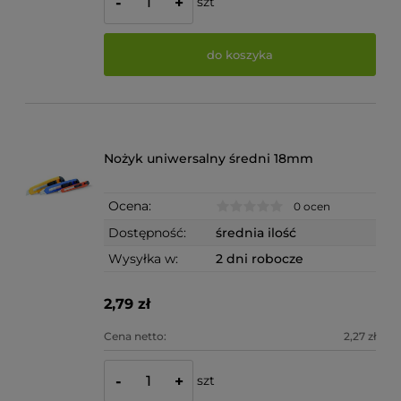
szt
-
+
do koszyka
Nożyk uniwersalny średni 18mm
Ocena:
0 ocen
Dostępność:
średnia ilość
Wysyłka w:
2 dni robocze
2,79 zł
Cena netto:
2,27 zł
szt
-
+