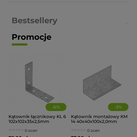
Bestsellery
Promocje
-
6
%
-
3
%
Kątownik łącznikowy KL 6
Kątownik montażowy KM
102x102x35x2,5mm
14 40x40x100x2,0mm
(op.20szt)
(op.20szt)
0 ocen
0 ocen