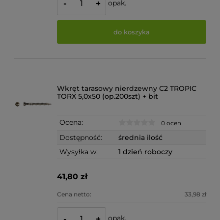
opak.
-
+
do koszyka
Wkręt tarasowy nierdzewny C2 TROPIC
TORX 5,0x50 (op.200szt) + bit
Ocena:
0 ocen
Dostępność:
średnia ilość
Wysyłka w:
1 dzień roboczy
41,80 zł
Cena netto:
33,98 zł
opak.
-
+