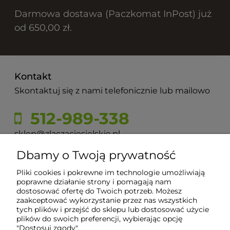
Darmowa dostawa (Paczkomat InPost) już
od 650,00 zł.
Kontakt
Skontaktuj się z nami telefonicznie lub mailowo
512-989-338
sklep@zlaczaciesielskie.pl
Dbamy o Twoją prywatność
ul. Górecka 60, 43-430 Pogórze
Pliki cookies i pokrewne im technologie umożliwiają
poprawne działanie strony i pomagają nam
dostosować ofertę do Twoich potrzeb. Możesz
Moje konto
zaakceptować wykorzystanie przez nas wszystkich
tych plików i przejść do sklepu lub dostosować użycie
plików do swoich preferencji, wybierając opcję
Płatności i dostawa
"Dostosuj zgody".