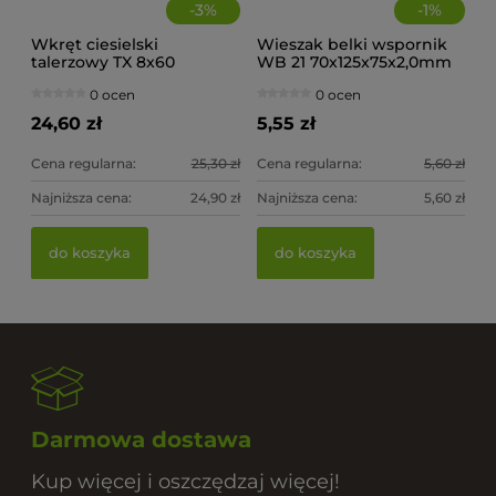
-
3
%
-
1
%
Wkręt ciesielski
Wieszak belki wspornik
talerzowy TX 8x60
WB 21 70x125x75x2,0mm
(op.50szt)
0 ocen
0 ocen
24,60 zł
5,55 zł
Cena regularna:
25,30 zł
Cena regularna:
5,60 zł
Najniższa cena:
24,90 zł
Najniższa cena:
5,60 zł
do koszyka
do koszyka
Darmowa dostawa
Kup więcej i oszczędzaj więcej!