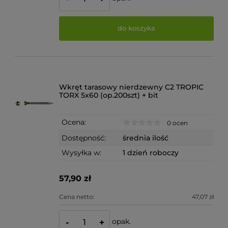
do koszyka
Wkręt tarasowy nierdzewny C2 TROPIC
TORX 5x60 (op.200szt) + bit
Ocena:
0 ocen
Dostępność:
średnia ilość
Wysyłka w:
1 dzień roboczy
57,90 zł
Cena netto:
47,07 zł
opak.
-
+