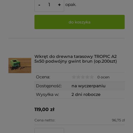
opak.
-
+
do koszyka
Wkręt do drewna tarasowy TROPIC A2
5x50 podwójny gwint brun (op.200szt)
Ocena:
0 ocen
Dostępność:
na wyczerpaniu
Wysyłka w:
2 dni robocze
119,00 zł
Cena netto:
96,75 zł