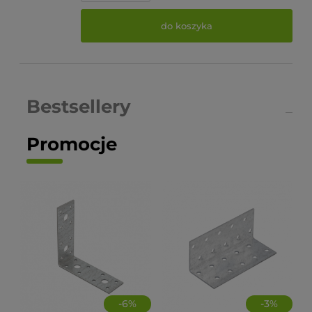
do koszyka
Bestsellery
Promocje
-
6
%
-
3
%