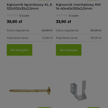
Kątownik łącznikowy KL 6
Kątownik montażowy KM
102x102x35x2,5mm
14 40x40x100x2,0mm
(op.20szt)
(op.20szt)
0 ocen
0 ocen
39,90 zł
33,90 zł
Cena regularna:
42,60 zł
Cena regularna:
35,00 zł
Najniższa cena:
41,60 zł
Najniższa cena:
35,00 zł
Wieszak belki wspornik WB 10 51x105x75x2,0mm
Wi
do koszyka
do koszyka
0 ocen
5,30 zł
5,
do koszyka