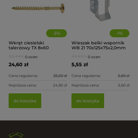
do koszyka
-
3
%
-
1
%
Wkręt ciesielski
Wieszak belki wspornik
talerzowy TX 8x60
WB 21 70x125x75x2,0mm
(op.50szt)
0 ocen
0 ocen
24,60 zł
5,55 zł
Cena regularna:
25,30 zł
Cena regularna:
5,60 zł
Najniższa cena:
24,90 zł
Najniższa cena:
5,60 zł
do koszyka
do koszyka