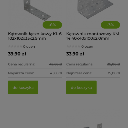
-
6
%
-
3
%
Kątownik łącznikowy KL 6
Kątownik montażowy KM
102x102x35x2,5mm
14 40x40x100x2,0mm
(op.20szt)
(op.20szt)
0 ocen
0 ocen
39,90 zł
33,90 zł
Cena regularna:
42,60 zł
Cena regularna:
35,00 zł
Najniższa cena:
41,60 zł
Najniższa cena:
35,00 zł
Wieszak belki wspornik WB 10 51x105x75x2,0mm
Wi
do koszyka
do koszyka
0 ocen
5,30 zł
5,