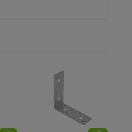
-
1
%
-
6
%