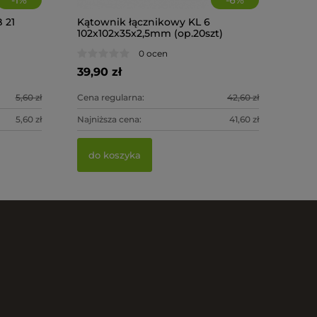
 21
Kątownik łącznikowy KL 6
102x102x35x2,5mm (op.20szt)
0 ocen
39,90 zł
5,60 zł
Cena regularna:
42,60 zł
5,60 zł
Najniższa cena:
41,60 zł
do koszyka