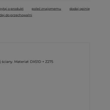
pytaj o produkt
poleć znajomemu
dodaj opinię
daj do przechowalni
.
ściany. Materiał: DX51D + Z275