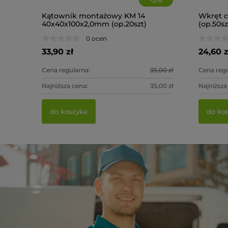
Kątownik montażowy KM 14
Wkręt c
40x40x100x2,0mm (op.20szt)
(op.50sz
0 ocen
33,90 zł
24,60 z
Cena regularna:
35,00 zł
Cena regu
Najniższa cena:
35,00 zł
Najniższa
do koszyka
do ko