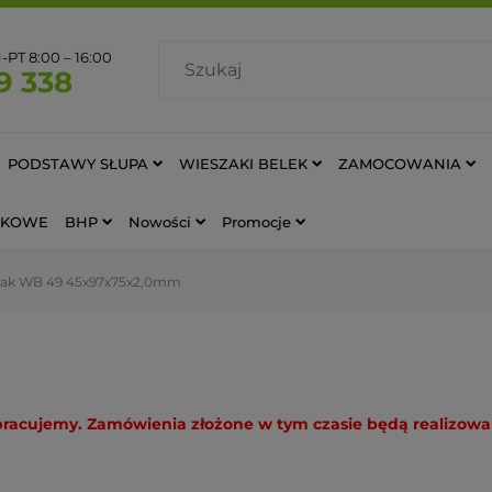
PT 8:00 – 16:00
9 338
PODSTAWY SŁUPA
WIESZAKI BELEK
ZAMOCOWANIA
AWKOWE
BHP
Nowości
Promocje
zak WB 49 45x97x75x2,0mm
e pracujemy. Zamówienia złożone w tym czasie będą realizow