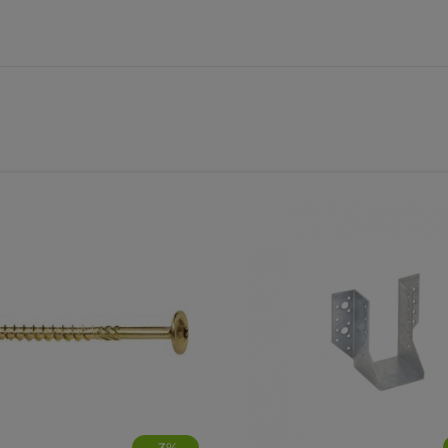
-
3
%