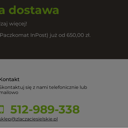
 dostawa
zaj więcej!
czkomat InPost) już od 650,00 zł.
Kontakt
Skontaktuj się z nami telefonicznie lub
mailowo
512-989-338
sklep@zlaczaciesielskie.pl