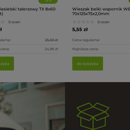
iesielski talerzowy TX 8x60
Wieszak belki wspornik WB
t)
70x125x75x2,0mm
0 ocen
0 ocen
ł
5,55 zł
larna:
25,30 zł
Cena regularna:
 cena:
24,90 zł
Najniższa cena:
szyka
do koszyka