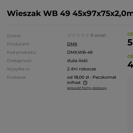
Wieszak WB 49 45x97x75x2,0
CE
0 ocen
Ocena:
5
Producent:
DMX
Kod produktu:
DMX.WB-49
CE
Dostępność:
duża ilość
4
Wysyłka w:
2 dni robocze
Dostawa:
od 18,00 zł
- Paczkomat
InPost
sprawdź formy dostawy
Cena nie zawiera ewentualnych
kosztów płatności