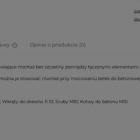
za
do
tawy
Opinie o produkcie (0)
Cena nie zawiera ewentualnych
kosztów płatności
iwiające montaż bez szczeliny pomiędzy łączonymi elementami
można je stosować również przy mocowaniu belek do betonowej 
 Wkręty do drewna .fi.10; Śruby M10; Kotwy do betonu M10.