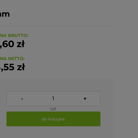
mm
NA BRUTTO:
,60 zł
NA NETTO:
,55 zł
-
+
szt
do koszyka