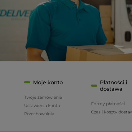
Moje konto
Płatności i
dostawa
Twoje zamówienia
Formy płatności
Ustawienia konta
Czas i koszty dosta
Przechowalnia