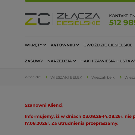
KONTAKT: PN-
512 98
WKRĘTY
KĄTOWNIKI
GWOŹDZIE CIESIELSKIE
ZASUWY
NARZĘDZIA
HAKI I ZAWIESIA HUŚT
WIESZAKI BELEK
Wieszak belki
Wies
Szanowni Klienci,
Informujemy, iż w dniach 03.08.26-14.08.26r. ni
17.08.2026r. Za utrudnienia przepraszamy.